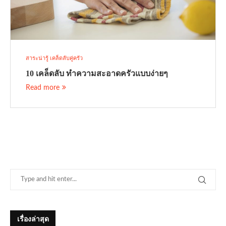
สาระน่ารู้ เคล็ดลับคู่ครัว
10 เคล็ดลับ ทำความสะอาดครัวแบบง่ายๆ
Read more
เรื่องล่าสุด