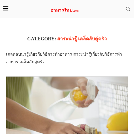
CATEGORY:
สาระน่ารู้ เคล็ดลับคู่ครัว
เคล็ดลับน่ารู้เกี่ยวกับวิธีการทำอาหาร สาระน่ารู้เกี่ยวกับวิธีการทำ
อาหาร เคล็ดลับคู่ครัว