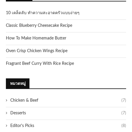
10 เคล็ดลับ ทำความสะอาดครัวแบบง่ายๆ
Classic Blueberry Cheesecake Recipe
How To Make Homemade Butter
Oven Crisp Chicken Wings Recipe
Fragrant Beef Curry With Rice Recipe
หมวดหมู่
Chicken & Beef
(7)
Desserts
(7)
Editor's Picks
(8)